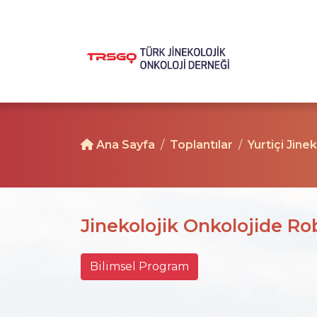
Ana Sayfa
Toplantılar
Yurtiçi Jine
Jinekolojik Onkolojide Ro
Bilimsel Program