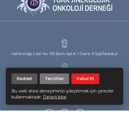
Vali Konağı Cad. No: 153 Ekim Apt K: 1 Daire: 9 Şişli/İstanbul
info@trsgo.org
Reddet
Tercihler
Kabul Et
Bu web sitesi deneyiminizi iyileştirmek için çerezler
Bizi takip edin!
kullanmaktadır.
Detaylı bilgi