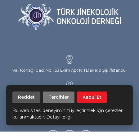
Vali Konağı Cad. No: 153 Ekim Apt K: 1 Daire: 9 Şişli/İstanbul
info@trsgo.org
Reddet
Tercihler
Kabul Et
Bu web sitesi deneyiminizi iyileştirmek için çerezler
Bizi takip edin!
kullanmaktadır.
Detaylı bilgi