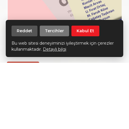
Reddet
Tercihler
Kabul Et
Türk Jinekolojik Onkoloji
Dergisi
Bu web sitesi deneyiminizi iyileştirmek için çerezler
kullanmaktadır.
Detaylı bilgi
2021 - Cilt: 22 Sayı: 1
Detay