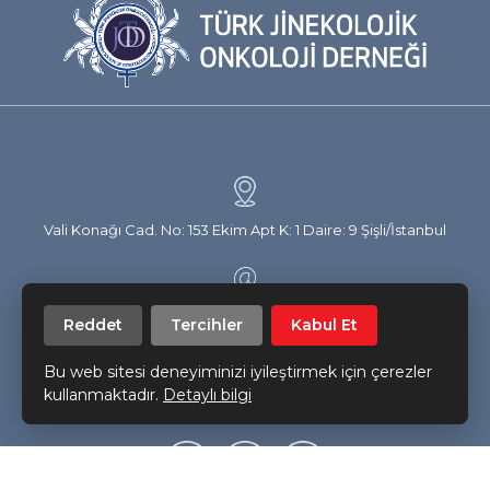
Vali Konağı Cad. No: 153 Ekim Apt K: 1 Daire: 9 Şişli/İstanbul
info@trsgo.org
Reddet
Tercihler
Kabul Et
Bu web sitesi deneyiminizi iyileştirmek için çerezler
Bizi takip edin!
kullanmaktadır.
Detaylı bilgi