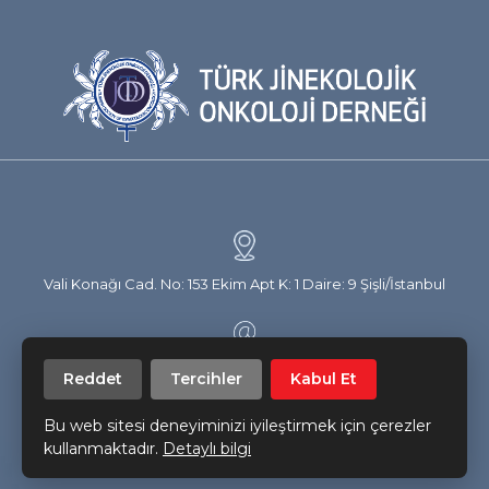
Vali Konağı Cad. No: 153 Ekim Apt K: 1 Daire: 9 Şişli/İstanbul
info@trsgo.org
Reddet
Tercihler
Kabul Et
Bu web sitesi deneyiminizi iyileştirmek için çerezler
Bizi takip edin!
kullanmaktadır.
Detaylı bilgi