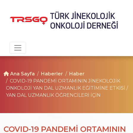
Ana Sayfa
Haberler
Haber
COVID-19 PANDEMİ ORTAMININ JİNEKOLOJİK
ONKOLOJİ YAN DAL UZMANLIK EĞİTİMİNE ETKİSİ /
YAN DAL UZMANLIK ÖĞRENCİLERİ İÇİN
COVID-19 PANDEMİ ORTAMININ