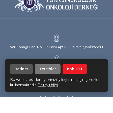
Vali Konağı Cad. No: 153 Ekim Apt K: 1 Daire: 9 Şişli/İstanbul
info@trsgo.org
Reddet
Tercihler
Kabul Et
Bu web sitesi deneyiminizi iyileştirmek için çerezler
Bizi takip edin!
kullanmaktadır.
Detaylı bilgi